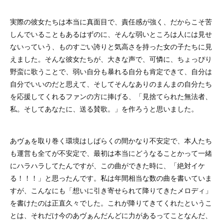
実際の彼女たちは本当に真面目で、責任感が強く、だからこそ苦
しんでいることもあるはずのに、そんな弱いところは人には見せ
ないっていう、ものすごい誇りと気高さを持った女の子たちに見
えました。そんな彼女たちが、大きな声で、可憐に、ちょっぴり
野蛮に歌うことで、弱い自分も暴れる自分も肯定できて、自分は
自分でいいのだと思えて、そしてそんなありのまんまの自分たち
を応援してくれるファンの方に捧げる、「見捨てられた無法者、
私。そしてあなたに、送る賛歌。」を作ろうと思いました。
あヴぁを取り巻く環境はしばらくの間かなり不安定で、本人たち
も運営も全てが不安定で、最初は本当にどうなることかって一緒
にハラハラしてたんですが、この曲ができた時に、「絶対イケ
る！！！」と思ったんです。私は年間相当な数の曲を書いていま
すが、こんなにも「想いに引き寄せられて降りてきたメロディ」
を書けたのは正直久々でした。これが降りてきてくれたというこ
とは、それだけ今のあヴぁんだんどに力があるってことなんだ、