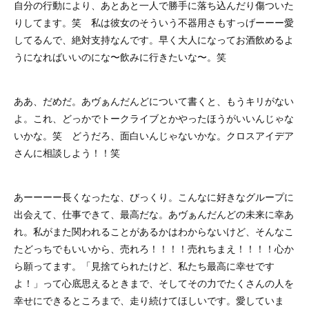
自分の行動により、あとあと一人で勝手に落ち込んだり傷ついた
りしてます。笑 私は彼女のそういう不器用さもすっげーーー愛
してるんで、絶対支持なんです。早く大人になってお酒飲めるよ
うになればいいのにな〜飲みに行きたいな〜。笑
ああ、だめだ。あヴぁんだんどについて書くと、もうキリがない
よ。これ、どっかでトークライブとかやったほうがいいんじゃな
いかな。笑 どうだろ、面白いんじゃないかな。クロスアイデア
さんに相談しよう！！笑
あーーーー長くなったな、びっくり。こんなに好きなグループに
出会えて、仕事できて、最高だな。あヴぁんだんどの未来に幸あ
れ。私がまた関われることがあるかはわからないけど、そんなこ
たどっちでもいいから、売れろ！！！！売れちまえ！！！！心か
ら願ってます。「見捨てられたけど、私たち最高に幸せです
よ！」って心底思えるときまで、そしてその力でたくさんの人を
幸せにできるところまで、走り続けてほしいです。愛していま