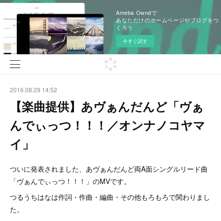
Ameba Owndで
あなただけのホームページやブログをつ
くろう
今すぐ試す
2016.08.29 14:52
【楽曲提供】あヴぁんだんど「ヴぁ
んでぃっつ！！！／オンナノコヤマ
イ」
ついに発表されました、あヴぁんだんど両A面シングルリード曲
「ヴぁんでぃっつ！！！」のMVです。
つるうちはなは作詞・作曲・編曲・その他もろもろで関わりまし
た。