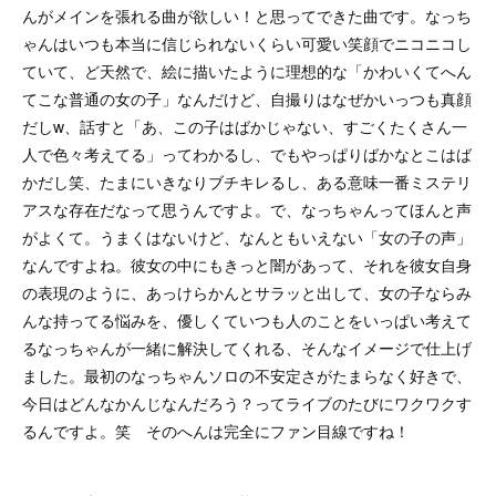
んがメインを張れる曲が欲しい！と思ってできた曲です。なっち
ゃんはいつも本当に信じられないくらい可愛い笑顔でニコニコし
ていて、ど天然で、絵に描いたように理想的な「かわいくてへん
てこな普通の女の子」なんだけど、自撮りはなぜかいっつも真顔
だしw、話すと「あ、この子はばかじゃない、すごくたくさん一
人で色々考えてる」ってわかるし、でもやっぱりばかなとこはば
かだし笑、たまにいきなりブチキレるし、ある意味一番ミステリ
アスな存在だなって思うんですよ。で、なっちゃんってほんと声
がよくて。うまくはないけど、なんともいえない「女の子の声」
なんですよね。彼女の中にもきっと闇があって、それを彼女自身
の表現のように、あっけらかんとサラッと出して、女の子ならみ
んな持ってる悩みを、優しくていつも人のことをいっぱい考えて
るなっちゃんが一緒に解決してくれる、そんなイメージで仕上げ
ました。最初のなっちゃんソロの不安定さがたまらなく好きで、
今日はどんなかんじなんだろう？ってライブのたびにワクワクす
るんですよ。笑 そのへんは完全にファン目線ですね！