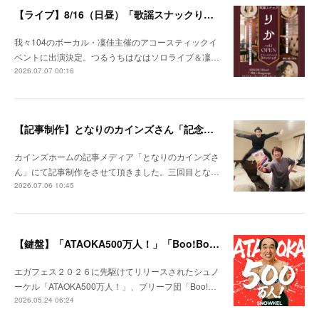
【ライブ】8/16（日昼）「歌謡スナックりか」
我々104のボーカル・凜佳主催のアコースティックイ
ベントに出演決定。つるうちはなはソロライブ＆凜…
2026.07.07 00:16
【記事制作】となりのカインズさん「記念日を忘れがちな夫婦が、なんでもない日にプレゼントを贈りあってみた」
カインズホームの記事メディア「となりのカインズさ
ん」にて記事制作をさせて頂きました。三回目とな…
2026.07.06 10:45
【鍵盤】「ATAOKA500万人！」「Boo!Boo!Boost!」
エガフェス２０２６に先駆けてリリースされたシュノ
ーケル「ATAOKA500万人！」、ブリーフ団「Boo!…
2026.05.24 06:24