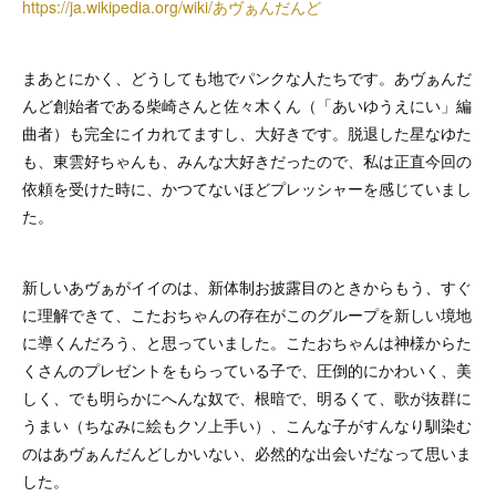
https://ja.wikipedia.org/wiki/あヴぁんだんど
まあとにかく、どうしても地でパンクな人たちです。あヴぁんだ
んど創始者である柴崎さんと佐々木くん（「あいゆうえにい」編
曲者）も完全にイカれてますし、大好きです。脱退した星なゆた
も、東雲好ちゃんも、みんな大好きだったので、私は正直今回の
依頼を受けた時に、かつてないほどプレッシャーを感じていまし
た。
新しいあヴぁがイイのは、新体制お披露目のときからもう、すぐ
に理解できて、こたおちゃんの存在がこのグループを新しい境地
に導くんだろう、と思っていました。こたおちゃんは神様からた
くさんのプレゼントをもらっている子で、圧倒的にかわいく、美
しく、でも明らかにへんな奴で、根暗で、明るくて、歌が抜群に
うまい（ちなみに絵もクソ上手い）、こんな子がすんなり馴染む
のはあヴぁんだんどしかいない、必然的な出会いだなって思いま
した。