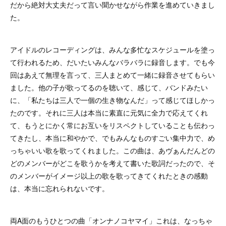
だから絶対大丈夫だって言い聞かせながら作業を進めていきまし
た。
アイドルのレコーディングは、みんな多忙なスケジュールを塗っ
て行われるため、だいたいみんなバラバラに録音します。でも今
回はあえて無理を言って、三人まとめて一緒に録音させてもらい
ました。他の子が歌ってるのを聴いて、感じて、バンドみたい
に、「私たちは三人で一個の生き物なんだ」って感じてほしかっ
たのです。それに三人は本当に素直に元気に全力で応えてくれ
て、もうとにかく常にお互いをリスペクトしていることも伝わっ
てきたし、本当に和やかで、でもみんなものすごい集中力で、め
っちゃいい歌を歌ってくれました。この曲は、あヴぁんだんどの
どのメンバーがどこを歌うかを考えて書いた歌詞だったので、そ
のメンバーがイメージ以上の歌を歌ってきてくれたときの感動
は、本当に忘れられないです。
両A面のもうひとつの曲「オンナノコヤマイ」これは、なっちゃ