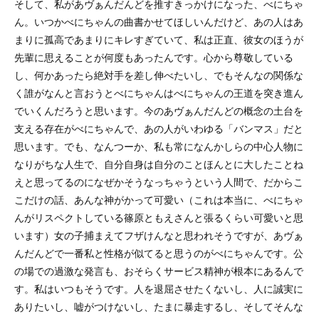
そして、私があヴぁんだんどを推すきっかけになった、べにちゃ
ん。いつかべにちゃんの曲書かせてほしいんだけど、あの人はあ
まりに孤高であまりにキレすぎていて、私は正直、彼女のほうが
先輩に思えることが何度もあったんです。心から尊敬している
し、何かあったら絶対手を差し伸べたいし、でもそんなの関係な
く誰がなんと言おうとべにちゃんはべにちゃんの王道を突き進ん
でいくんだろうと思います。今のあヴぁんだんどの概念の土台を
支える存在がべにちゃんで、あの人がいわゆる「バンマス」だと
思います。でも、なんつーか、私も常になんかしらの中心人物に
なりがちな人生で、自分自身は自分のことほんとに大したことね
えと思ってるのになぜかそうなっちゃうという人間で、だからこ
こだけの話、あんな神がかって可愛い（これは本当に、べにちゃ
んがリスペクトしている篠原ともえさんと張るくらい可愛いと思
います）女の子捕まえてフザけんなと思われそうですが、あヴぁ
んだんどで一番私と性格が似てると思うのがべにちゃんです。公
の場での過激な発言も、おそらくサービス精神が根本にあるんで
す。私はいつもそうです。人を退屈させたくないし、人に誠実に
ありたいし、嘘がつけないし、たまに暴走するし、そしてそんな