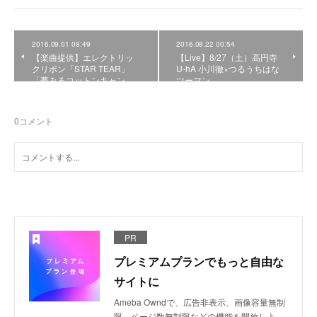
2016.09.01 08:49
2016.08.22 00:54
【楽曲提供】エレクトリッ
【Live】8/27（土）高円寺
クリボン「STAR TEAR」
U-hA 小川徹×つるうちはな
「夢みるコットンキャン…
ツーマン
0
コメント
PR
プレミアムプランでもっと自由な
サイトに
Ameba Owndで、広告非表示、画像容量無制
限、ページ数無制限などの機能を開放しよ