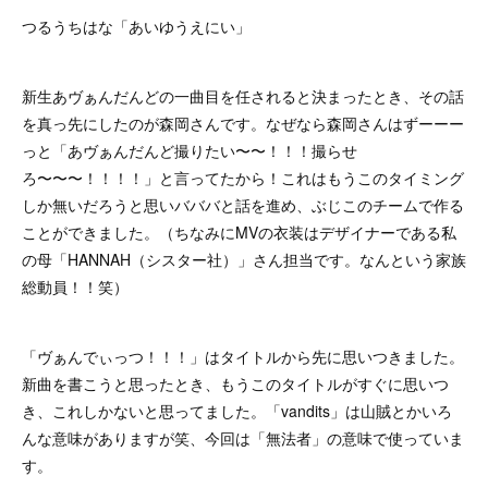
つるうちはな「あいゆうえにい」
新生あヴぁんだんどの一曲目を任されると決まったとき、その話
を真っ先にしたのが森岡さんです。なぜなら森岡さんはずーーー
っと「あヴぁんだんど撮りたい〜〜！！！撮らせ
ろ〜〜〜！！！！」と言ってたから！これはもうこのタイミング
しか無いだろうと思いバババと話を進め、ぶじこのチームで作る
ことができました。（ちなみにMVの衣装はデザイナーである私
の母「HANNAH（シスター社）」さん担当です。なんという家族
総動員！！笑）
「ヴぁんでぃっつ！！！」はタイトルから先に思いつきました。
新曲を書こうと思ったとき、もうこのタイトルがすぐに思いつ
き、これしかないと思ってました。「vandits」は山賊とかいろ
んな意味がありますが笑、今回は「無法者」の意味で使っていま
す。