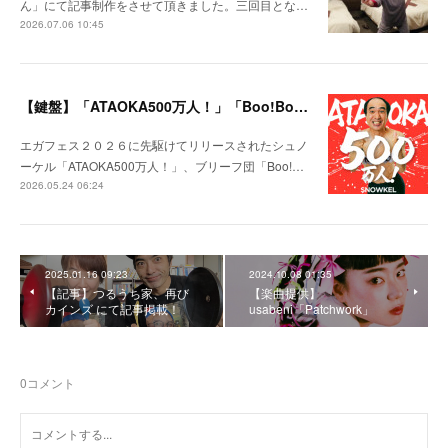
ん」にて記事制作をさせて頂きました。三回目とな…
2026.07.06 10:45
【鍵盤】「ATAOKA500万人！」「Boo!Boo!Boost!」
エガフェス２０２６に先駆けてリリースされたシュノ
ーケル「ATAOKA500万人！」、ブリーフ団「Boo!…
2026.05.24 06:24
2025.01.16 09:23
2024.10.08 01:35
【記事】つるうち家、再び
【楽曲提供】
カインズ にて記事掲載！
usabeni「Patchwork」
0
コメント