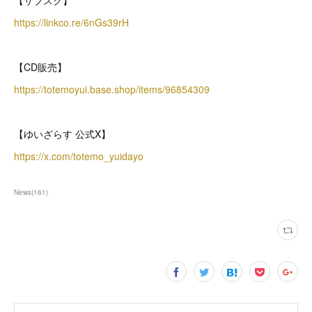
https://linkco.re/6nGs39rH
【CD販売】
https://totemoyui.base.shop/items/96854309
【ゆいざらす 公式X】
https://x.com/totemo_yuidayo
News
(
161
)