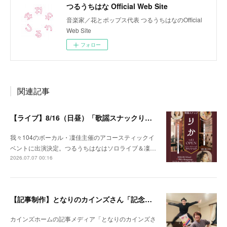
つるうちはな Official Web Site
音楽家／花とポップス代表 つるうちはなのOfficial
Web Site
フォロー
関連記事
【ライブ】8/16（日昼）「歌謡スナックりか」
我々104のボーカル・凜佳主催のアコースティックイ
ベントに出演決定。つるうちはなはソロライブ＆凜…
2026.07.07 00:16
【記事制作】となりのカインズさん「記念日を忘れがちな夫婦が、なんでもない日にプレゼントを贈りあってみた」
カインズホームの記事メディア「となりのカインズさ