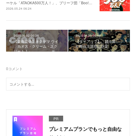
ーケル「ATAOKA500万人！」、ブリーフ団「Boo!…
2026.05.24 06:24
2025.06.02 00:38
2025.04.30 00:48
【楽曲提供】オクヤマ ウイ
【タイアップ】「踊る星」
「カオス・クリーム・スク
が舞台主題歌に決定
リーム！」
0
コメント
PR
プレミアムプランでもっと自由な