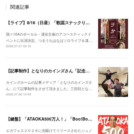
関連記事
【ライブ】8/16（日昼）「歌謡スナックりか」
我々104のボーカル・凜佳主催のアコースティックイ
ベントに出演決定。つるうちはなはソロライブ＆凜…
2026.07.07 00:16
【記事制作】となりのカインズさん「記念日を忘れがちな夫婦が、なんでもない日にプレゼントを贈りあってみた」
カインズホームの記事メディア「となりのカインズさ
ん」にて記事制作をさせて頂きました。三回目とな…
2026.07.06 10:45
【鍵盤】「ATAOKA500万人！」「Boo!Boo!Boost!」
エガフェス２０２６に先駆けてリリースされたシュノ