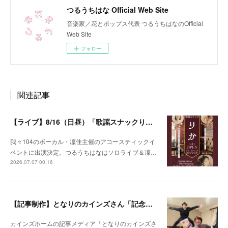
つるうちはな Official Web Site
音楽家／花とポップス代表 つるうちはなのOfficial
Web Site
フォロー
関連記事
【ライブ】8/16（日昼）「歌謡スナックりか」
我々104のボーカル・凜佳主催のアコースティックイ
ベントに出演決定。つるうちはなはソロライブ＆凜…
2026.07.07 00:16
【記事制作】となりのカインズさん「記念日を忘れがちな夫婦が、なんでもない日にプレゼントを贈りあってみた」
カインズホームの記事メディア「となりのカインズさ