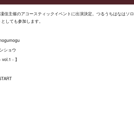
ル・凜佳主催のアコースティックイベントに出演決定。つるうちはなはソ
トとしても参加します。
ogumogu
ンショウ
ol.1 - 】
 START