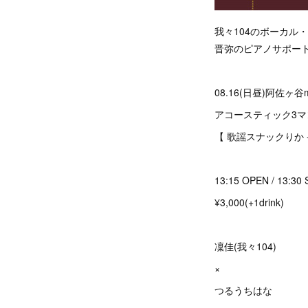
我々104のボーカ
晋弥のピアノサポー
08.16(日昼)阿佐ヶ谷m
アコースティック3マ
【 歌謡スナックりか - v
13:15 OPEN / 13:30
¥3,000(+1drink)
凜佳(我々104)
×
つるうちはな