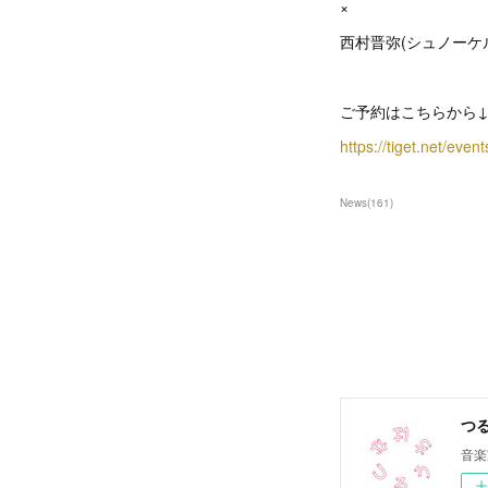
×
西村晋弥(シュノーケ
ご予約はこちらから
https://tiget.net/eve
News
(
161
)
つるう
音楽