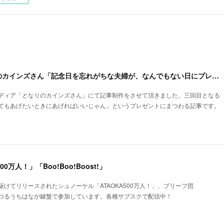
【記事制作】となりのカインズさん「記念日を忘れがちな夫婦が、なんでもない日にプレゼントを贈りあってみた」
ディア「となりのカインズさん」にて記事制作をさせて頂きました。三回目となる
てもあげたいときにあげればいいじゃん」というプレゼントにまつわる記事です。
0万人！」「Boo!Boo!Boost!」
けてリリースされたシュノーケル「ATAOKA500万人！」、ブリーフ団
t!」にてつるうちはなが鍵盤で参加しています。各種サブスクで配信中！