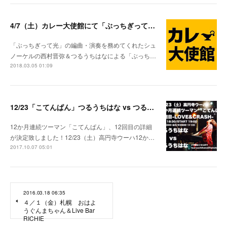
4/7（土）カレー大使館にて「ぶっちぎって光」リリース記念イベント開催！
「ぶっちぎって光」の編曲・演奏を務めてくれたシュ
ノーケルの西村晋弥＆つるうちはなによる「ぶっち…
2018.03.05 01:09
12/23「こてんぱん」つるうちはな vs つるうちはな 決定！
12か月連続ツーマン「こてんぱん」、12回目の詳細
が決定致しました！12/23（土）高円寺ウーハ12か…
2017.10.07 05:01
2016.03.18 06:35
４／１（金）札幌 おはよ
うぐんまちゃん＆Live Bar
RICHIE