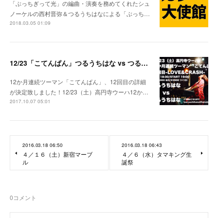
「ぶっちぎって光」の編曲・演奏を務めてくれたシュ
ノーケルの西村晋弥＆つるうちはなによる「ぶっち…
2018.03.05 01:09
12/23「こてんぱん」つるうちはな vs つるうちはな 決定！
12か月連続ツーマン「こてんぱん」、12回目の詳細
が決定致しました！12/23（土）高円寺ウーハ12か…
2017.10.07 05:01
2016.03.18 06:50
2016.03.18 06:43
４／１６（土）新宿マーブ
４／６（水）タマキング生
ル
誕祭
0
コメント