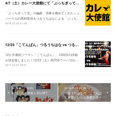
4/7（土）カレー大使館にて「ぶっちぎって光」リリース記念イベント開催！
「ぶっちぎって光」の編曲・演奏を務めてくれたシュ
ノーケルの西村晋弥＆つるうちはなによる「ぶっち…
2018.03.05 01:09
12/23「こてんぱん」つるうちはな vs つるうちはな 決定！
12か月連続ツーマン「こてんぱん」、12回目の詳細
が決定致しました！12/23（土）高円寺ウーハ12か…
2017.10.07 05:01
2016.05.17 10:20
2016.05.09 09:22
5/23（月）阿佐ヶ谷LOFT
つるうちはなの「こてんぱ
ん食堂」レシピ連載スター
ト！