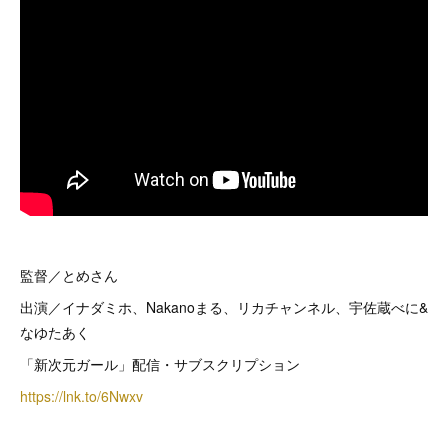
監督／とめさん
出演／イナダミホ、Nakanoまる、リカチャンネル、宇佐蔵べに&
なゆたあく
「新次元ガール」配信・サブスクリプション
https://lnk.to/6Nwxv