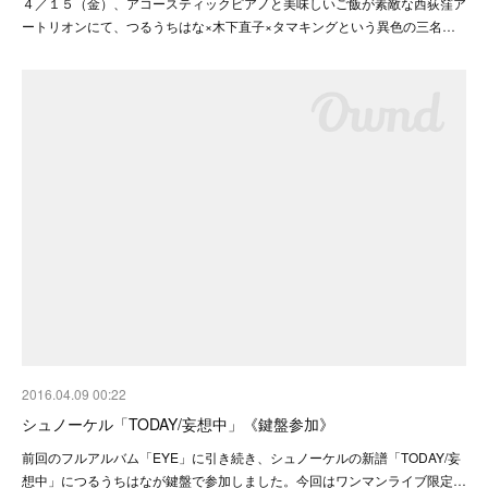
４／１５（金）、アコースティックピアノと美味しいご飯が素敵な西荻窪ア
ートリオンにて、つるうちはな×木下直子×タマキングという異色の三名…
2016.04.09 00:22
シュノーケル「TODAY/妄想中」《鍵盤参加》
前回のフルアルバム「EYE」に引き続き、シュノーケルの新譜「TODAY/妄
想中」につるうちはなが鍵盤で参加しました。今回はワンマンライブ限定…