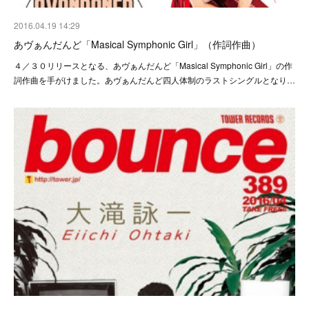
2016.04.19 14:29
あヴぁんだんど「Masical Symphonic Girl」（作詞作曲）
４／３０リリースとなる、あヴぁんだんど「Masical Symphonic Girl」の作
詞作曲を手がけました。あヴぁんだんど四人体制のラストシングルとなり…