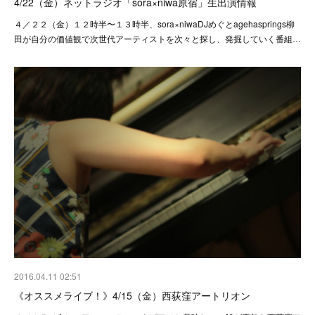
4/22（金）ネットラジオ「sora×niwa原宿」生出演情報
４／２２（金）１２時半〜１３時半、sora×niwaDJめぐとagehasprings柳
田が自分の価値観で次世代アーティストを次々と探し、発掘していく番組…
2016.04.11 02:51
《オススメライブ！》4/15（金）西荻窪アートリオン