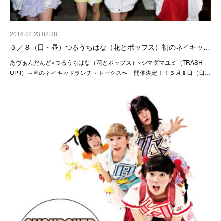
2016.04.23 02:38
５／８（日・昼）つるうちはな（花とポップス）初のネイキッ…
あヴぁんだんど×つるうちはな（花とポップス）×シマダマユミ（TRASH-
UP!!）～春のネイキッドランチ・トークス〜 開催決定！！５月８日（日…