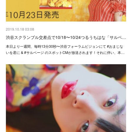
2019.10.18 03:08
渋谷スクランブル交差点で10/18〜10/24つるうちはな「サルベ…
本日より一週間、毎時13分30秒〜渋谷フォーラムビジョンにて #おまじな
いを君に & #サルベージ のスポットCMが放送されます！それに伴い、本…